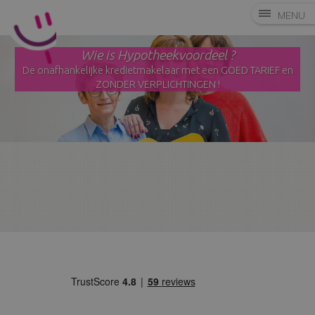
MENU
Wie is Hypotheekvoordeel ?
De onafhankelijke kredietmakelaar met een GOED TARIEF en
ZONDER VERPLICHTINGEN !