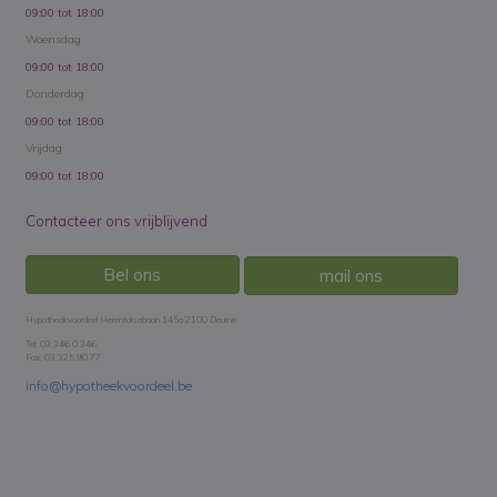
09:00 tot 18:00
Woensdag
09:00 tot 18:00
Donderdag
09:00 tot 18:00
Vrijdag
09:00 tot 18:00
Contacteer ons vrijblijvend
Bel ons
mail ons
Hypotheekvoordeel Herentalsebaan 145a 2100 Deurne
Tel: 03 346 0 346
Fax: 03 325 90 77
info@hypotheekvoordeel.be