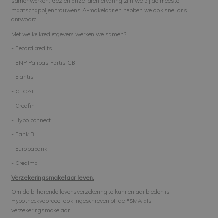
samenwerken. Gezien onze jaren ervaring zijn we bij de meeste
maatschappijen trouwens A-makelaar en hebben we ook snel ons
antwoord.
Met welke kredietgevers werken we samen?
- Record credits
- BNP Paribas Fortis CB
- Elantis
- CFCAL
- Creafin
- Hypo connect
- Bank B
- Europabank
- Credimo
Verzekeringsmakelaar leven.
Om de bijhorende levensverzekering te kunnen aanbieden is
Hypotheekvoordeel ook ingeschreven bij de FSMA als
verzekeringsmakelaar.