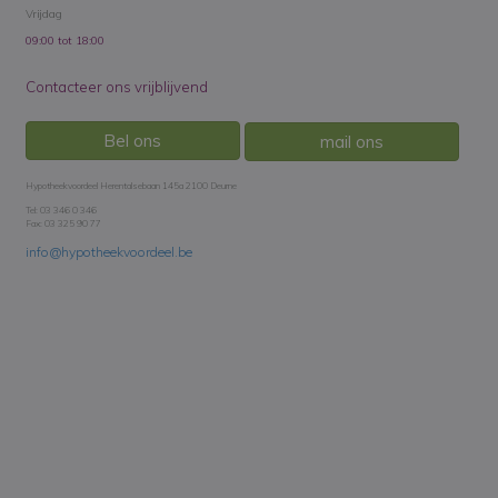
Vrijdag
09:00 tot 18:00
Contacteer ons vrijblijvend
Bel ons
mail ons
Hypotheekvoordeel Herentalsebaan 145a 2100 Deurne
Tel: 03 346 0 346
Fax: 03 325 90 77
info@hypotheekvoordeel.be