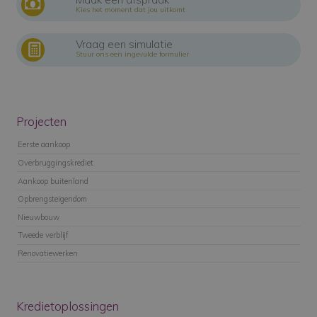
Kies het moment dat jou uitkomt
Vraag een simulatie
Stuur ons een ingevulde formulier
Projecten
Eerste aankoop
Overbruggingskrediet
Aankoop buitenland
Opbrengsteigendom
Nieuwbouw
Tweede verblijf
Renovatiewerken
Kredietoplossingen