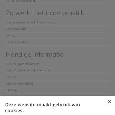
Schuldsaldoverzekering
Zo werkt het in de praktijk
Wat gebeurt er met je kredietaanvraag
De akkoordbrief
De notaris
De verzekeringen
Handige informatie
Wie is Hypotheekvoordeel
Wat gebeurt er met je kredietaanvraag
Contact
klachtenbehandeling
Sitemap
×
Deze website maakt gebruik van
cookies.