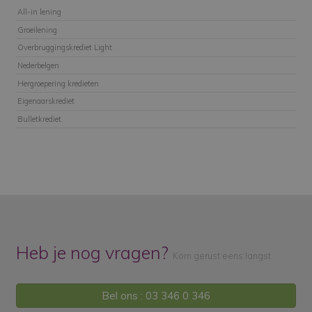
All-in lening
Groeilening
Overbruggingskrediet Light
Nederbelgen
Hergroepering kredieten
Eigenaarskrediet
Bulletkrediet
Heb je nog vragen?
Kom gerust eens langst
Bel ons : 03 346 0 346