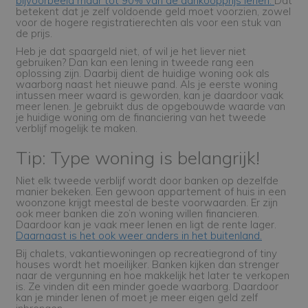
bijvoorbeeld maar tot 90% van de aankoopprijs lenen.
Dat
betekent dat je zelf voldoende geld moet voorzien, zowel
voor de hogere registratierechten als voor een stuk van
de prijs.
Heb je dat spaargeld niet, of wil je het liever niet
gebruiken? Dan kan een lening in tweede rang een
oplossing zijn. Daarbij dient de huidige woning ook als
waarborg naast het nieuwe pand. Als je eerste woning
intussen meer waard is geworden, kan je daardoor vaak
meer lenen. Je gebruikt dus de opgebouwde waarde van
je huidige woning om de financiering van het tweede
verblijf mogelijk te maken.
Tip: Type woning is belangrijk!
Niet elk tweede verblijf wordt door banken op dezelfde
manier bekeken. Een gewoon appartement of huis in een
woonzone krijgt meestal de beste voorwaarden. Er zijn
ook meer banken die zo’n woning willen financieren.
Daardoor kan je vaak meer lenen en ligt de rente lager.
Daarnaast is het ook weer anders in het buitenland.
Bij chalets, vakantiewoningen op recreatiegrond of tiny
houses wordt het moeilijker. Banken kijken dan strenger
naar de vergunning en hoe makkelijk het later te verkopen
is. Ze vinden dit een minder goede waarborg. Daardoor
kan je minder lenen of moet je meer eigen geld zelf