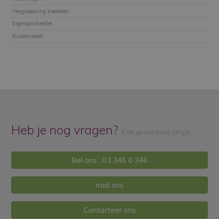
Hergroepering kredieten
Eigenaarskrediet
Bulletkrediet
Heb je nog vragen?
Kom gerust eens langst
Bel ons : 03 346 0 346
mail ons
Contacteer ons