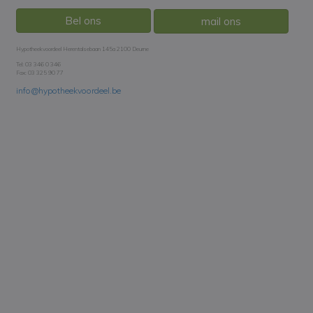
Bel ons
mail ons
Hypotheekvoordeel Herentalsebaan 145a 2100 Deurne
Tel: 03 346 0 346
Fax: 03 325 90 77
info@hypotheekvoordeel.be