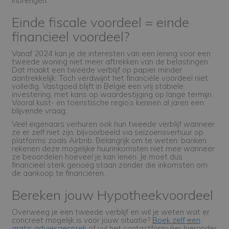
inbrengen.
Einde fiscale voordeel = einde
financieel voordeel?
Vanaf 2024 kan je de interesten van een lening voor een
tweede woning niet meer aftrekken van de belastingen.
Dat maakt een tweede verblijf op papier minder
aantrekkelijk. Toch verdwijnt het financiële voordeel niet
volledig. Vastgoed blijft in België een vrij stabiele
investering, met kans op waardestijging op lange termijn.
Vooral kust- en toeristische regio’s kennen al jaren een
blijvende vraag.
Veel eigenaars verhuren ook hun tweede verblijf wanneer
ze er zelf niet zijn, bijvoorbeeld via seizoensverhuur op
platforms zoals Airbnb. Belangrijk om te weten: banken
rekenen deze mogelijke huurinkomsten niet mee wanneer
ze beoordelen hoeveel je kan lenen. Je moet dus
financieel sterk genoeg staan zonder die inkomsten om
de aankoop te financieren.
Bereken jouw Hypotheekvoordeel
Overweeg je een tweede verblijf en wil je weten wat er
concreet mogelijk is voor jouw situatie?
Boek zelf een
gratis adviesgesprek
of vul het contactformulier hieronder