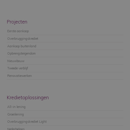
Projecten
Eerste aankoop
Overbruggingskrediet
Aankoop buitenland
Opbrengsteigendom
Nieuwbouw
Tweede verblijf
Renovatiewerken
Kredietoplossingen
All-in lening
Groeilening
Overbruggingskrediet Light
Nederbelgen