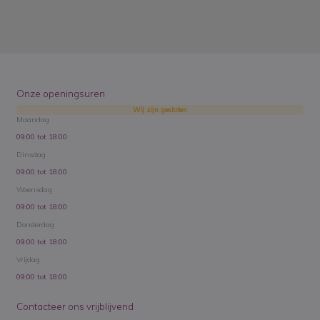
Onze openingsuren
Wij zijn gesloten
Maandag
09:00 tot 18:00
Dinsdag
09:00 tot 18:00
Woensdag
09:00 tot 18:00
Donderdag
09:00 tot 18:00
Vrijdag
09:00 tot 18:00
Contacteer ons vrijblijvend