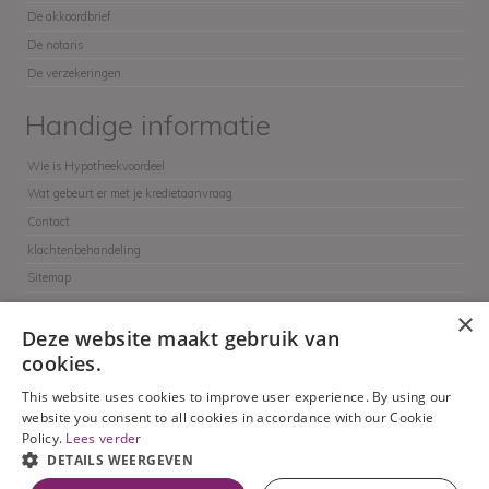
De akkoordbrief
De notaris
De verzekeringen
Handige informatie
Wie is Hypotheekvoordeel
Wat gebeurt er met je kredietaanvraag
Contact
klachtenbehandeling
Sitemap
×
Deze website maakt gebruik van
cookies.
This website uses cookies to improve user experience. By using our
Hypotheekvoordeel - Alle rechten voorbehouden
website you consent to all cookies in accordance with our Cookie
Contact
Privacy en wetgeving
Toezichthoudende overheid
Policy.
Lees verder
Klachtenbehandeling
DETAILS WEERGEVEN