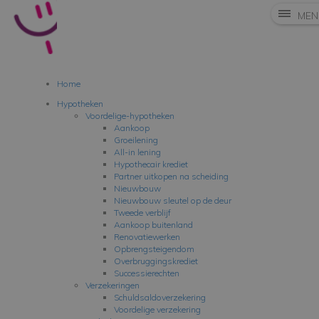
MEN
Home
Hypotheken
Voordelige-hypotheken
Aankoop
Groeilening
All-in lening
Hypothecair krediet
Partner uitkopen na scheiding
Nieuwbouw
Nieuwbouw sleutel op de deur
Tweede verblijf
Aankoop buitenland
Renovatiewerken
Opbrengsteigendom
Overbruggingskrediet
Successierechten
Verzekeringen
Schuldsaldoverzekering
Voordelige verzekering