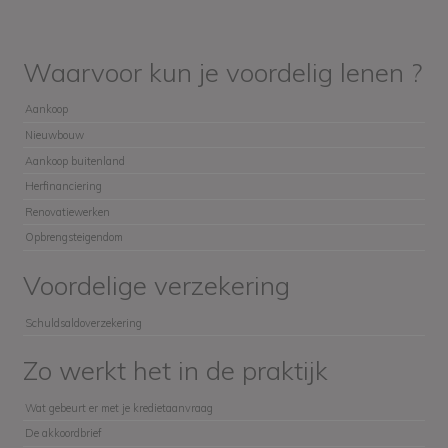
Waarvoor kun je voordelig lenen ?
Aankoop
Nieuwbouw
Aankoop buitenland
Herfinanciering
Renovatiewerken
Opbrengsteigendom
Voordelige verzekering
Schuldsaldoverzekering
Zo werkt het in de praktijk
Wat gebeurt er met je kredietaanvraag
De akkoordbrief