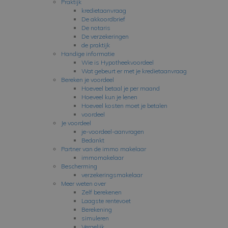
Praktijk
kredietaanvraag
De akkoordbrief
De notaris
De verzekeringen
de praktijk
Handige informatie
Wie is Hypotheekvoordeel
Wat gebeurt er met je kredietaanvraag
Bereken je voordeel
Hoeveel betaal je per maand
Hoeveel kun je lenen
Hoeveel kosten moet je betalen
voordeel
Je voordeel
je-voordeel-aanvragen
Bedankt
Partner van de immo makelaar
immomakelaar
Bescherming
verzekeringsmakelaar
Meer weten over
Zelf berekenen
Laagste rentevoet
Berekening
simuleren
Vergelijk