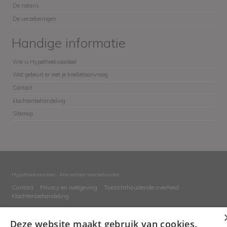
De notaris
De verzekeringen
Handige informatie
Wie is Hypotheekvoordeel
Wat gebeurt er met je kredietaanvraag
Contact
klachtenbehandeling
Sitemap
Hypotheekvoordeel - Alle rechten voorbehouden
Contact
Privacy en wetgeving
Toezichthoudende overheid
Klachtenbehandeling
Deze website maakt gebruik van cookies.