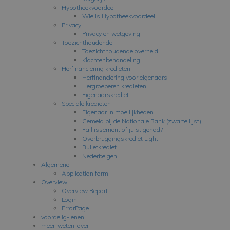
Hypotheekvoordeel
Wie is Hypotheekvoordeel
Privacy
Privacy en wetgeving
Toezichthoudende
Toezichthoudende overheid
Klachtenbehandeling
Herfinanciering kredieten
Herfinanciering voor eigenaars
Hergroeperen kredieten
Eigenaarskrediet
Speciale kredieten
Eigenaar in moeilijkheden
Gemeld bij de Nationale Bank (zwarte lijst)
Faillissement of juist gehad?
Overbruggingskrediet Light
Bulletkrediet
Nederbelgen
Algemene
Application form
Overview
Overview Report
Login
ErrorPage
voordelig-lenen
meer-weten-over