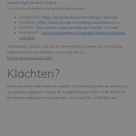
advertising/how-does-it-work
.
U kunt zich afmelden voor gerichte reclame door:
FACEBOOK -
https://www.facebook.com/settings/?tab=ads
GOOGLE -
https://www.google.com/settings/ads/anonymous
HOTJAR -
https://www.hotjar.com/legal/policies/do-not-track
PINTEREST -
https://help.pinterest.com/en/article/personalization-
and-data
Additionally, you can opt-out of some of these services by visiting the
Digital Advertising Alliance’s opt-out portal at:
http://optout.aboutads.info/
.
Klachten?
Indien je niet tevreden bent, en in geval van betwisting over de verwerking
van persoonsgegevens heb je de mogelijkheid een klacht in te dienen bij
de Gegevensbeschermingsautoriteit, Persstraat 35 - 1000 Brussel