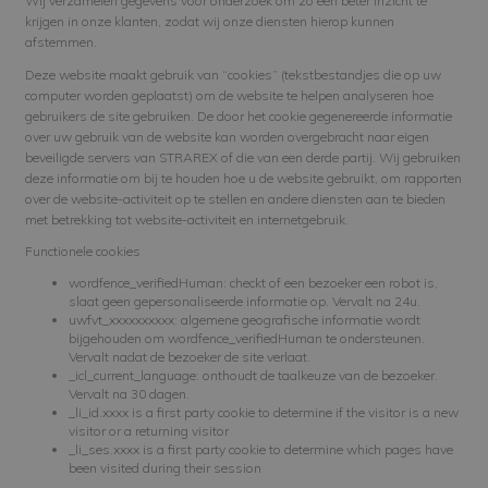
Wij verzamelen gegevens voor onderzoek om zo een beter inzicht te
krijgen in onze klanten, zodat wij onze diensten hierop kunnen
afstemmen.
Deze website maakt gebruik van “cookies” (tekstbestandjes die op uw
computer worden geplaatst) om de website te helpen analyseren hoe
gebruikers de site gebruiken. De door het cookie gegenereerde informatie
over uw gebruik van de website kan worden overgebracht naar eigen
beveiligde servers van STRAREX of die van een derde partij. Wij gebruiken
deze informatie om bij te houden hoe u de website gebruikt, om rapporten
over de website-activiteit op te stellen en andere diensten aan te bieden
met betrekking tot website-activiteit en internetgebruik.
Functionele cookies
wordfence_verifiedHuman: checkt of een bezoeker een robot is,
slaat geen gepersonaliseerde informatie op. Vervalt na 24u.
uwfvt_xxxxxxxxxx: algemene geografische informatie wordt
bijgehouden om wordfence_verifiedHuman te ondersteunen.
Vervalt nadat de bezoeker de site verlaat.
_icl_current_language: onthoudt de taalkeuze van de bezoeker.
Vervalt na 30 dagen.
_li_id.xxxx is a first party cookie to determine if the visitor is a new
visitor or a returning visitor
_li_ses.xxxx is a first party cookie to determine which pages have
been visited during their session