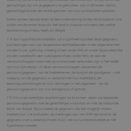
gemachtigd zijn om je gegevens te gebruiken, zijn in dit kader slechts
gemachtigd binnen de strikte grenzen van hun contractuele opdracht.
Indien we een beroep doen op een onderneming buiten de Europese Unie,
zullen we dat enkel doen als het land in kwestie minstens een zelfde
beschermingsniveau heeft als België.
7.4 Voor hypothecaire kredieten zal Hypotheekvoordeel deze gegevens
ook bezorgen aan zijn respectieve rechthebbenden onder algemene titel
(na een fusie, splitsing, inbreng of een ander feit) en onder bijzondere titel
(na een overdracht, een subrogatie of een ander feit), en aan de
vennootschappen waarmee ze contractueel verbonden zijn in het kader
van hun activiteiten. Al deze vennootschappen verwerken de
persoonsgegevens van de kredietnemer, de borg en de pandgever – met
inbegrip van de gegevens in verband met hun krediet(en), de
betalingsverrichtingen en hun vermogen in het algemeen – en de
persoonsgegevens van hun echtgenoot of partner.
7.5 Om onze wettelijke verplichtingen na te komen, delen we bepaalde
persoonsgegevens met de gerechtelijke instanties en met de Nationale
Bank van België. Bijvoorbeeld de gegevens die het mogelijk maken
kredietrisico’s te evalueren, de meldingen aan het ENR-bestand en de
gegevens over overeenkomsten m.b.t. het consumentenkrediet en het
hypothecair krediet.