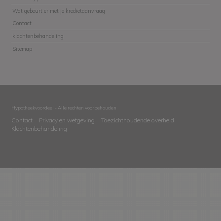
Wat gebeurt er met je kredietaanvraag
Contact
klachtenbehandeling
Sitemap
Hypotheekvoordeel - Alle rechten voorbehouden
Contact
Privacy en wetgeving
Toezichthoudende overheid
Klachtenbehandeling