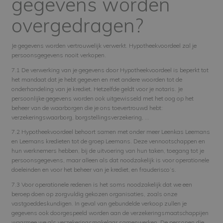
gegevens worden
overgedragen?
Je gegevens worden vertrouwelijk verwerkt. Hypotheekvoordeel zal je
persoonsgegevens nooit verkopen.
7.1 De verwerking van je gegevens door Hypotheekvoordeel is beperkt tot
het mandaat dat je hebt gegeven en met andere woorden tot de
onderhandeling van je krediet. Hetzelfde geldt voor je notaris. Je
persoonlijke gegevens worden ook uitgewisseld met het oog op het
beheer van de waarborgen die je ons toevertrouwd hebt:
verzekeringswaarborg, borgstellingsverzekering, …
7.2 Hypotheekvoordeel behoort samen met onder meer Leenkas Leemans
en Leemans kredieten tot de groep Leemans. Deze vennootschappen en
hun werknemers hebben, bij de uitvoering van hun taken, toegang tot je
persoonsgegevens, maar alleen als dat noodzakelijk is voor operationele
doeleinden en voor het beheer van je krediet, en frauderisco’s.
7.3 Voor operationele redenen is het soms noodzakelijk dat we een
beroep doen op zorgvuldig gekozen organisaties, zoals onze
vastgoeddeskundigen. In geval van gebundelde verkoop zullen je
gegevens ook doorgespeeld worden aan de verzekeringsmaatschappijen
waarmee we als verzekeringsmakelaar samenwerken. De personen die