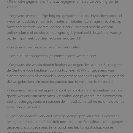
- Financiële gegevens en transactiegegevens m.b.t. de betaling van je
krediet
- Gegevens over je surfgedrag en -gewoontes op de Hypotheekvoordeel-
website: raadplegen van informatie, simulaties, aanvragen, reacties op
onze commerciële voorstellen zoals het al dan niet aanklikken van
onlinereclame of de site van oorsprong (bijvoorbeeld de website waar je
op de Hypotheekvoordeel reclame hebt geklikt)
- Gegevens over onze tevredenheidsenquêtes
- Geolokalisatiegegevens (de exacte plaats waar je bent)
- Gegevens die we via derden hebben verkregen, bv. van het Rijksregister,
de Centrale voor kredieten aan particulieren (CKP), of gegevens van
externe bedrijven of verbonden vennootschappen van Hypotheekvoordeel
die we gebruiken om onze bestanden aan te vullen en te verbeteren
- Gegevens die we verkrijgen via cookies (cookies zijn essentieel voor de
goede werking van onze sites. Ze onthouden je voorkeuren, verzamelen
statistische gegevens en passen de inhoud van en/of de reclame op onze
sites aan je behoeften.
Hypotheekvoordeel verwerkt geen gevoelige gegevens zoals gegevens
over gezondheid, ras of etniciteit noch politieke, filosofische of religieuze
gegevens, noch gegevens in verband met het lidmaatschap van een
vakbond of met het seksuele leven.