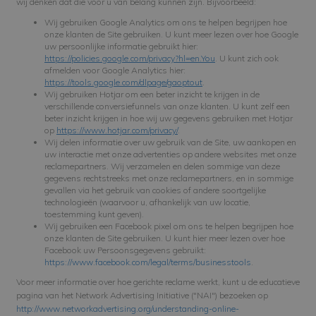
wij denken dat die voor u van belang kunnen zijn. Bijvoorbeeld:
Wij gebruiken Google Analytics om ons te helpen begrijpen hoe
onze klanten de Site gebruiken. U kunt meer lezen over hoe Google
uw persoonlijke informatie gebruikt hier:
https://policies.google.com/privacy?hl=en.You
. U kunt zich ook
afmelden voor Google Analytics hier:
https://tools.google.com/dlpage/gaoptout
.
Wij gebruiken Hotjar om een beter inzicht te krijgen in de
verschillende conversiefunnels van onze klanten. U kunt zelf een
beter inzicht krijgen in hoe wij uw gegevens gebruiken met Hotjar
op
https://www.hotjar.com/privacy/
.
Wij delen informatie over uw gebruik van de Site, uw aankopen en
uw interactie met onze advertenties op andere websites met onze
reclamepartners. Wij verzamelen en delen sommige van deze
gegevens rechtstreeks met onze reclamepartners, en in sommige
gevallen via het gebruik van cookies of andere soortgelijke
technologieën (waarvoor u, afhankelijk van uw locatie,
toestemming kunt geven).
Wij gebruiken een Facebook pixel om ons te helpen begrijpen hoe
onze klanten de Site gebruiken. U kunt hier meer lezen over hoe
Facebook uw Persoonsgegevens gebruikt:
https://www.facebook.com/legal/terms/businesstools
.
Voor meer informatie over hoe gerichte reclame werkt, kunt u de educatieve
pagina van het Network Advertising Initiative ("NAI") bezoeken op
http://www.networkadvertising.org/understanding-online-