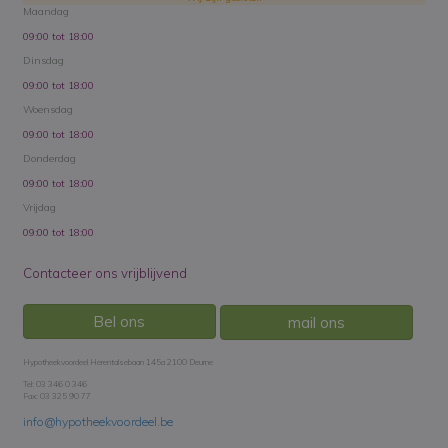
Maandag
09:00 tot 18:00
Dinsdag
09:00 tot 18:00
Woensdag
09:00 tot 18:00
Donderdag
09:00 tot 18:00
Vrijdag
09:00 tot 18:00
Contacteer ons vrijblijvend
Bel ons
mail ons
Hypotheekvoordeel Herentalsebaan 145a 2100 Deurne
Tel: 03 346 0 346
Fax: 03 325 90 77
info@hypotheekvoordeel.be