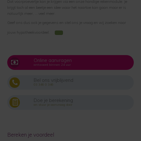
Dat voorproevertje kan je krijgen via een onze handige rekenmodule. Je
krijgt toch al een beetje een idee waar het naartoe kan gaan maar er is
natuurlijk meer, … veel meer.
Geef ons dus ook je gegevens en stel ons je vraag en wij zoeken naar
jouw hypotheekvoordeel.
Online aanvragen
antwoord binnen 24 uur
Bel ons vrijblijvend
03 346 0 346
Doe je berekening
en stuur je aanvraag door
Bereken je voordeel