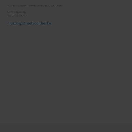
Hypotheekvoordeel Herentalsebaan 145a 2100 Deurne
Tel: 03 346 0 346
Fax: 03 325 90 77
info@hypotheekvoordeel.be