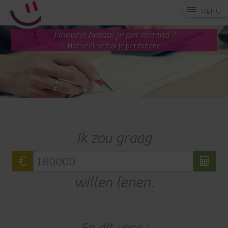
MENU
Hoeveel betaal je per maand ?
Hoeveel betaal je per maand
Ik zou graag
€
willen lenen.
En dit voor :