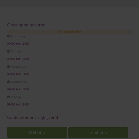
Onze openingsuren
Wij zijn gesloten
Maandag
09:00 tot 18:00
Dinsdag
09:00 tot 18:00
Woensdag
09:00 tot 18:00
Donderdag
09:00 tot 18:00
Vrijdag
09:00 tot 18:00
Contacteer ons vrijblijvend
Bel ons
mail ons