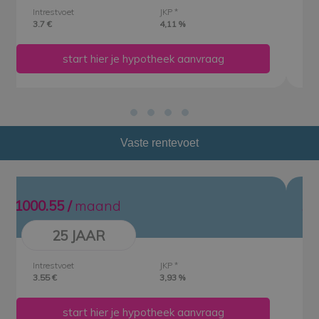
Intrestvoet
JKP *
3.7 €
4,13 %
start hier je hypotheek aanvraag
Vaste rentevoet
1159.25 /
maand
20 JAAR
Intrestvoet
JKP *
3.55 €
3,95 %
start hier je hypotheek aanvraag