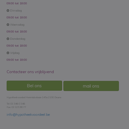
09:00 tot 18:00
Dinsdag
09:00 tot 18:00
Woensdag
09:00 tot 18:00
Donderdag
09:00 tot 18:00
Vrijdag
09:00 tot 18:00
Contacteer ons vrijblijvend
Bel ons
mail ons
Hypotheekvoordeel Herentalsebaan 145a 2100 Deurne
Tel: 03 346 0 346
Fax: 03 325 90 77
info@hypotheekvoordeel.be