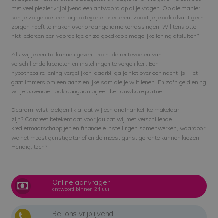
met veel plezier vrijblijvend een antwoord op al je vragen. Op die manier
kan je
zorgeloos een prijscategorie selecteren
, zodat je je ook alvast geen
zorgen hoeft te maken over onaangename verrassingen. Wil tenslotte
niet
iedereen
een voordelige en zo goedkoop mogelijke lening afsluiten?
Als wij je een tip kunnen geven: tracht de rentevoeten van
verschillende
kredieten en instellingen te vergelijken.
Een
hypothecaire
lening vergelijken
, daarbij ga je niet over een nacht ijs. Het
gaat immers om een aanzienlijke som die je wilt
lenen
. En zo'n geldlening
wil je bovendien ook aangaan
bij een betrouwbare partner.
Daarom: wist je eigenlijk al dat wij een onafhankelijke makelaar
zijn?
Concreet betekent dat voor jou dat wij met verschillende
kredietmaatschappijen en financiële instellingen samenwerken, waardoor
we het meest gunstige tarief en de meest gunstige rente kunnen kiezen.
Handig, toch?
Online aanvragen
antwoord binnen 24 uur
Bel ons vrijblijvend