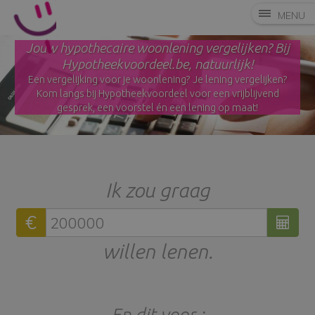
MENU
Jouw hypothecaire woonlening vergelijken? Bij
Hypotheekvoordeel.be, natuurlijk!
Een vergelijking voor je woonlening? Je lening vergelijken?
Kom langs bij Hypotheekvoordeel voor een vrijblijvend
gesprek, een voorstel én een lening op maat!
Ik zou graag
€
willen lenen.
En dit voor :