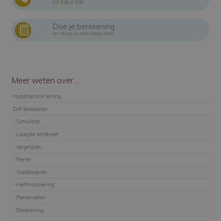
03 346 0 346
Doe je berekening
en stuur je aanvraag door
Meer weten over ...
Hypothecaire lening
Zelf berekenen
- Simulatie
- Laagste rentevoet
- Vergelijken
- Rente
- Goedkoopste
- Herfinanciering
- Rentevoeten
- Berekening