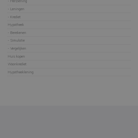
- Herziening
- Leningen
- Krediet
Hypotheek
- Berekenen
- Simulatie
- Vergelijken
Huis kopen
Woonkrediet
Hypotheeklening