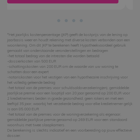
*Het jaarlijks kostenpercentage (JKP) geeft de kostprijs van de lening op
jaarbasis weer en houdt rekening met diverse kosten verbonden aan een
woonlening. Om dit JKP te berekenen heeft Hypotheekvoordeel gebruik
gemaakt van onderstaande veronderstellingen en bedragen
-het totaal bedrag van de intresten die worden betaald
-dossierkosten van 500 EUR
-schattingskosten van 200 EUR om de waarde van uw woning te
schatten door een expert
-notariskosten voor het vestigen van een hypothecaire inschrijving voor
het volledig geleende bedrag
-het totaal van de premies voor schuldsaldoverzekering(en), gemiddelde
jaarlijkse premie voor een looptijd van 20 jaar geraamd op 200 EUR voor
2 kredietnemers beiden in goede gezondheid, geen rokers en met een
leeftijd 35 jaar, waarbij het verzekerde bedrag voor elke kredietnemer gelijk
is aan 85.000 EUR
-het totaal van de premies voor de woningverzekering als eigenaar,
gemiddelde jaarlijkse premie geraamd op 269 EUR voor een standaard
woonhuis met twee slaapkamers.
De berekening is slechts indicatief en een voorbereiding op jouw effectieve
dossier.