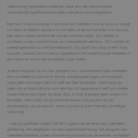
Welkom bij Hypotheekvoordeel.be, waar je in een handomdraai
verschillende hypothecaire leningen met elkaar kunt vergelijken!
Met ruim 30 jaar ervaring in de markt van kredieten voor je woonst, slaagt
ons team er telkens opnieuw in om alles uit de kast te halen om voor jou
het meest interessante tarief van de markt te vinden. Ons bedrijf is
ontstaan uit de succesformule van Leencentrale Leemans. Dit is echter de
tweede generatie van het familiebedrijf. Ons doel? Een shop in een shop
bouwen, waarbij we al onze vastgoedkennis en expertise over kredieten in
een nieuw en vooral een duidelijker jasje steken.
Je leest het goed: bij ons kan je terecht voor verscheidene types kredieten.
Een voorbeeld is onze all-in-lening, waarbij je een eigen woning bezit,
maar geen vermogen hebt om zelf een deel te betalen. Want zoals je
weet, zijn er naast de prijs voor een huis of appartement zelf ook andere
kosten die komen kijken bij deze stap. Al hoef je je daar geen zorgen om
te maken. Want zelfs als je wilt lenen boven 100 procent van de
aankoopprijs van je woonst, staan wij voor je klaar met een voordelige
oplossing.
> Heb je specifieke vragen?
Of het nu gaat over de rente, een specifieke
geldlening, het vergelijken van een hypothecaire lening, het aangaan van
meerdere kredieten, of een woonlening op maat van je wensen: wij helpen