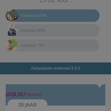
Aankoop 100%
Aankoop 90%
Aankoop 75%
Aanpasbare rentevoet 3-3-3
1174.22 /
maand
20 JAAR