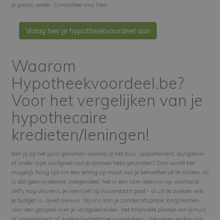
je graag verder. Contacteer ons hier!
Vraag hier je hypotheekvoordeel aan
Waarom
Hypotheekvoordeel.be?
Voor het vergelijken van je
hypothecaire
kredieten/leningen!
Ben jij op het punt gekomen waarop je het huis, appartement, bungalow
of ander type vastgoed van je dromen hebt gevonden? Dan wordt het
mogelijk hoog tijd om een lening op maat van je behoeften af te sluiten. Al
is dat geen evidentie. Integendeel, het is een slim idee om op voorhand -
zelfs nog alvorens je intensief op huizenjacht gaat - al uit te zoeken wat
je budget is.
Goed nieuws: bij ons kan je zonder afspraak langskomen
voor een gesprek over je vastgoednoden
, het financiële plaatje van je huis
of appartement of andere budgettaire vraagtekens. We geven je dan ook