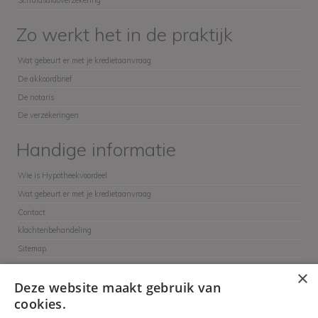
Schuldsaldoverzekering
Zo werkt het in de praktijk
Wat gebeurt er met je kredietaanvraag
De akkoordbrief
De notaris
De verzekeringen
Handige informatie
Wie is Hypotheekvoordeel
Wat gebeurt er met je kredietaanvraag
Contact
klachtenbehandeling
Sitemap
×
Deze website maakt gebruik van
cookies.