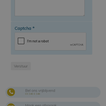
Captcha
*
Bel ons vrijblijvend
03 346 0 346
Maak een afspraak