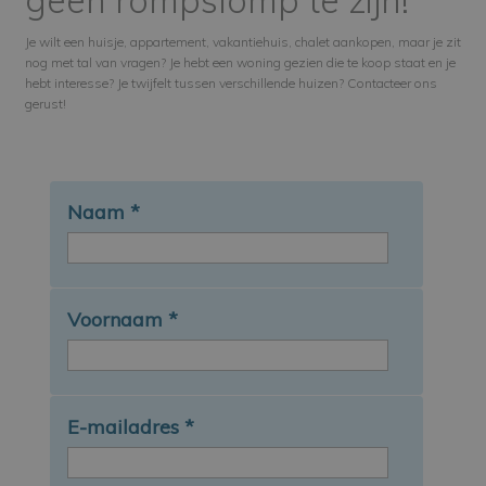
geen rompslomp te zijn!
Je wilt een huisje, appartement, vakantiehuis, chalet aankopen, maar je zit
nog met tal van vragen? Je hebt een woning gezien die te koop staat en je
hebt interesse? Je twijfelt tussen verschillende huizen? Contacteer ons
gerust!
Naam
*
Voornaam
*
E-mailadres
*