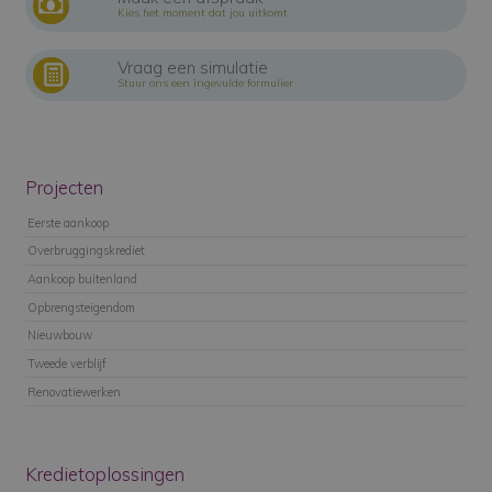
Kies het moment dat jou uitkomt
Vraag een simulatie
Stuur ons een ingevulde formulier
Projecten
Eerste aankoop
Overbruggingskrediet
Aankoop buitenland
Opbrengsteigendom
Nieuwbouw
Tweede verblijf
Renovatiewerken
Kredietoplossingen