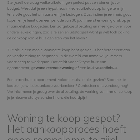
Stel jezelf de vraag welke afbetalingen perfect passen binnen jouw
budget. Weet dat je een hypothecair krediet afbetaalt op lange termijn,
tenslotte gaat het om aanzienlijke bedragen. Dus: indien je een huis gaat
kopen en je leent over een periode van 35 jaar, heerst er weinig druk op je
maandelijkse budgetten. Een zorgeloze afbetaling én meer geld over voor
andere leuke dingen, zoals reizen en uitstapjes! Want je wilt toch ook na
de aankoop van je huis genieten van het leven?
TIP: als je een mooie woning te koop hebt gezien, is het beter eerst aan
de voorbereiding te beginnen. In de wereld van immo wil je immers
voorzichtig te werk gaan. Dat geldt voor elk type huis: van
appartement,
gewone recreatiewoning
of een
leuk vakantiehuis.
Een prachthuis, appartement, vakantiehuis, chalet gezien? Staat het te
koop en je wilt de aankoop voorbereiden? Contacteer ons vandaag nog!
We informeren je graag over de afbetaling, de werking van immo: zo koop
je je nieuwe stulpje zonder financiële hoofdpijn!
Woning te koop gespot?
Het aankoopproces hoeft