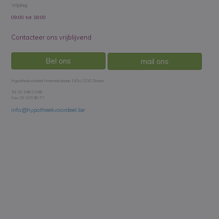
Vrijdag
09:00 tot 18:00
Contacteer ons vrijblijvend
Bel ons
mail ons
Hypotheekvoordeel Herentalsebaan 145a 2100 Deurne
Tel: 03 346 0 346
Fax: 03 325 90 77
info@hypotheekvoordeel.be