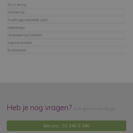
All-in lening
Groeilening
Overbruggingskrediet Light
Nederbelgen
Hergroepering kredieten
Eigenaarskrediet
Bulletkrediet
Heb je nog vragen?
Kom gerust eens langst
Bel ons : 03 346 0 346