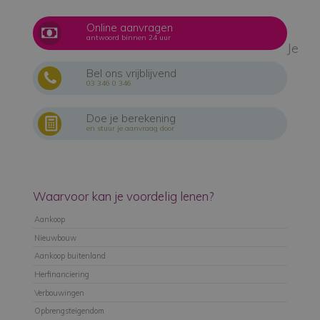
Online aanvragen
antwoord binnen 24 uur
Je
Bel ons vrijblijvend
03 346 0 346
Doe je berekening
en stuur je aanvraag door
Waarvoor kan je voordelig lenen?
Aankoop
Nieuwbouw
Aankoop buitenland
Herfinanciering
Verbouwingen
Opbrengsteigendom