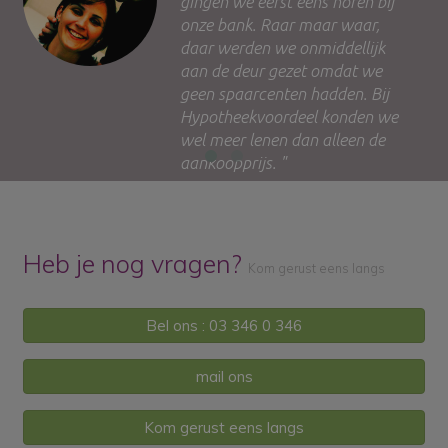
j
mijn kleine lening destijds voo
mijn verhuis. Ik had niet
genoeg kapitaal en
handicapuitkering. Het liet m
toe om te studeren en zo en
e
mijn verhuis af te ronden en
zaken in orde te stellen. Ik ho
alvast uw contact. "
Heb je nog vragen?
Kom gerust eens langs
Bel ons : 03 346 0 346
mail ons
Kom gerust eens langs