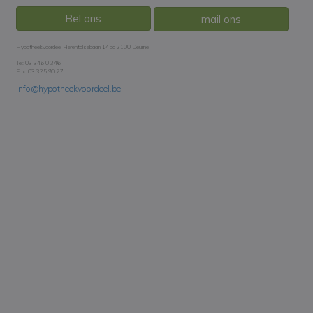
Bel ons
mail ons
Hypotheekvoordeel Herentalsebaan 145a 2100 Deurne
Tel: 03 346 0 346
Fax: 03 325 90 77
info@hypotheekvoordeel.be