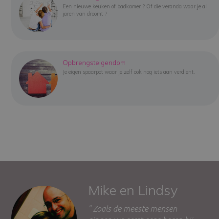
Een nieuwe keuken of badkamer ? Of die veranda waar je al
jaren van droomt ?
Opbrengsteigendom
Je eigen spaarpot waar je zelf ook nog iets aan verdient.
Peter
" Dank u om mij te helpen me