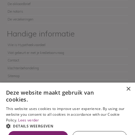
De akkoordbrief
De notaris
De verzekeringen
Handige informatie
Wie is Hypotheekvoordeel
Wat gebeurt er met je kredietaanvraag
Contact
klachtenbehandeling
Sitemap
×
Deze website maakt gebruik van
cookies.
This website uses cookies to improve user experience. By using our
Hypotheekvoordeel - Alle rechten voorbehouden
website you consent to all cookies in accordance with our Cookie
Contact
Privacy en wetgeving
Toezichthoudende overheid
Policy.
Lees verder
Klachtenbehandeling
DETAILS WEERGEVEN