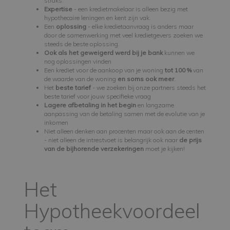
straks.
Expertise
- een kredietmakelaar is alleen bezig met
hypothecaire leningen en kent zijn vak.
Een
oplossing
- elke kredietaanvraag is anders maar
door de samenwerking met veel kredietgevers zoeken we
steeds de beste oplossing.
Ook als het geweigerd werd bij je bank
kunnen we
nog oplossingen vinden
Een krediet voor de aankoop van je woning
tot 100 %
van
de waarde van de woning
en soms ook meer
.
Het
beste tarief
- we zoeken bij onze partners steeds het
beste tarief voor jouw specifieke vraag
Lagere afbetaling in het begin
en langzame
aanpassing van de betaling samen met de evolutie van je
inkomen
Niet alleen denken aan procenten maar ook aan de centen
- niet alleen de intrestvoet is belangrijk ook naar
de prijs
van de bijhorende verzekeringen
moet je kijken!
Het
Hypotheekvoordeel